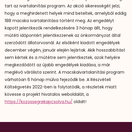
tart az ivartalanítási program. Az akció sikerességét jelzi,
hogy a meghirdetett helyek mind beteltek, amelyből eddig
188 macska ivartalanítása történt meg. Az engedélyt
kapott jelentkezők rendelkezésére 3 hónap állt, hogy
műtéti időpontért jelentkezzenek az önkormányzat által
szerződött állatorvosnál. Az elsőként kiadott engedélyek
december végén, január elején lejártak. Akik hosszabbítást
sem kértek és a műtétre sem jelentkeztek, azok helyére
megkezdődött az újabb engedélyek kiadása, a már
meglévő várólista szerint. A macskaivartalanítási program
várhatóan 6 hónap múlva fejeződik be. A Részvételi
Költségvetés 2022-ben is folytatódik, a részletek miatt
kövesse a projekt hivatalos weboldalát, a
https://kozossegrekapcsolva.hu/
oldalt!