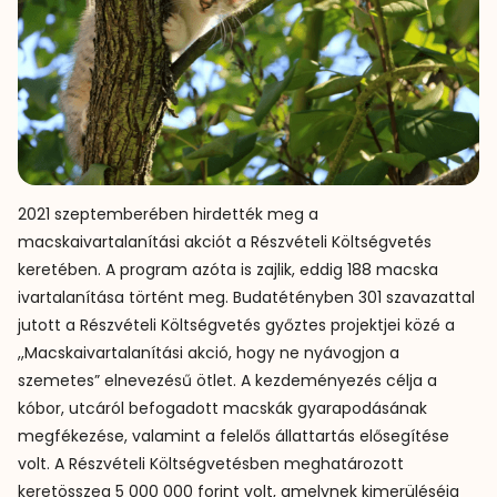
2021 szeptemberében hirdették meg a
macskaivartalanítási akciót a Részvételi Költségvetés
keretében. A program azóta is zajlik, eddig 188 macska
ivartalanítása történt meg. Budatétényben 301 szavazattal
jutott a Részvételi Költségvetés győztes projektjei közé a
,,Macskaivartalanítási akció, hogy ne nyávogjon a
szemetes” elnevezésű ötlet. A kezdeményezés célja a
kóbor, utcáról befogadott macskák gyarapodásának
megfékezése, valamint a felelős állattartás elősegítése
volt. A Részvételi Költségvetésben meghatározott
keretösszeg 5 000 000 forint volt, amelynek kimerüléséig