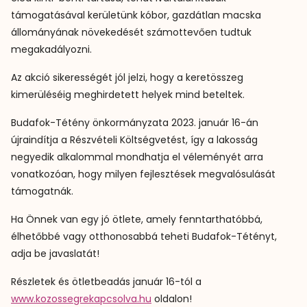
támogatásával kerületünk kóbor, gazdátlan macska
állományának növekedését számottevően tudtuk
megakadályozni.
Az akció sikerességét jól jelzi, hogy a keretösszeg
kimerüléséig meghirdetett helyek mind beteltek.
Budafok-Tétény önkormányzata 2023. január 16-án
újraindítja a Részvételi Költségvetést, így a lakosság
negyedik alkalommal mondhatja el véleményét arra
vonatkozóan, hogy milyen fejlesztések megvalósulását
támogatnák.
Ha Önnek van egy jó ötlete, amely fenntarthatóbbá,
élhetőbbé vagy otthonosabbá teheti Budafok-Tétényt,
adja be javaslatát!
Részletek és ötletbeadás január 16-tól a
www.kozossegrekapcsolva.hu
oldalon!