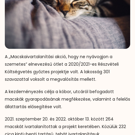
A ,,Macskaivartalanítási akció, hogy ne nyávogjon a
szemetes” elnevezésű ötlet a 2020/2021-es Részvételi
Költségvetés győztes projektje volt. A lakosság 301
szavazattal voksolt a megvalósítás mellett.
A kezdeményezés célja a kóbor, utcáról befogadott
macskák gyarapodásának megfékezése, valamint a felelős
állattartás elősegítése volt.
2021. szeptember 20. és 2022. október 13. között 264
macskát ivartalanítottak a projekt keretében. Közülük 232
cica kinti-benti tartású, tehát ivartalanításuk