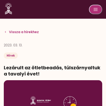
Vissza a hírekhez
2023. 03. 13.
Hírek
Lezárult az ötletbeadás, túlszárnyaltuk
a tavalyi évet!